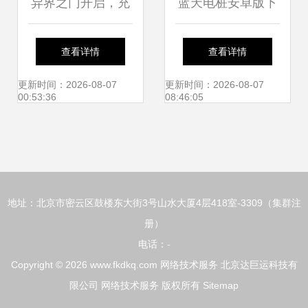
异界之门开启，充
蓝天电桩安卓版下
值竟成0.1折？——
载指南 v1.4.2最新
查看详情
查看详情
探秘雷霆网页游戏
版本获取与91手游
更新时间：2026-08-07
更新时间：2026-08-07
00:53:36
08:46:05
的网络服务新纪元
网服务解析
地址：北京市密云区鼓楼东大街3号山水大厦4层418室-3309（集群注
册）
电话：-
Copyright © 2026
www.fkdkq.com
网络技术服务
北京达巨运科技有
限公司
网络技术服务
版权所有
Sitemap