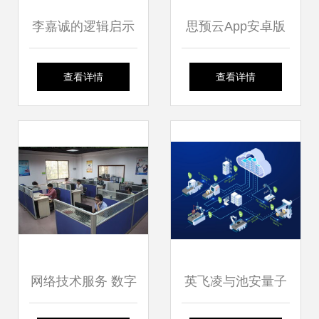
李嘉诚的逻辑启示
思预云App安卓版
物流业的下一个核
免费下载 最新
查看详情
查看详情
心风口是？
v1.1.8版发布，网
络技术新体验
网络技术服务 数字
英飞凌与池安量子