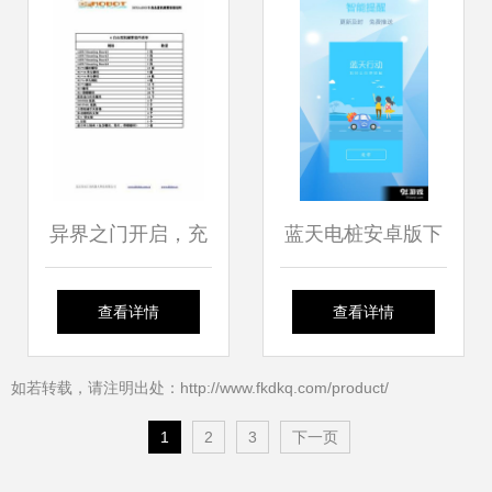
络技术服务
异界之门开启，充
蓝天电桩安卓版下
值竟成0.1折？——
载指南 v1.4.2最新
查看详情
查看详情
探秘雷霆网页游戏
版本获取与91手游
如若转载，请注明出处：http://www.fkdkq.com/product/
的网络服务新纪元
网服务解析
1
2
3
下一页