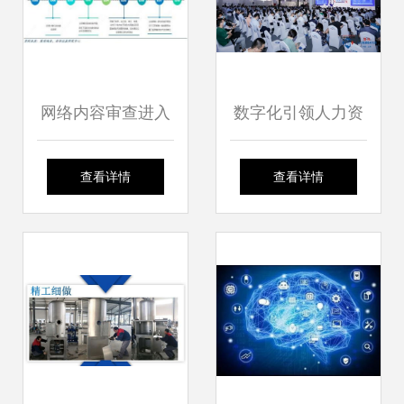
略
网络内容审查进入
数字化引领人力资
黄金发展期，VPN
源新未来 金柚网亮
查看详情
查看详情
服务等四大细分领
相国际人力资源技
域迎来新机遇
术大会